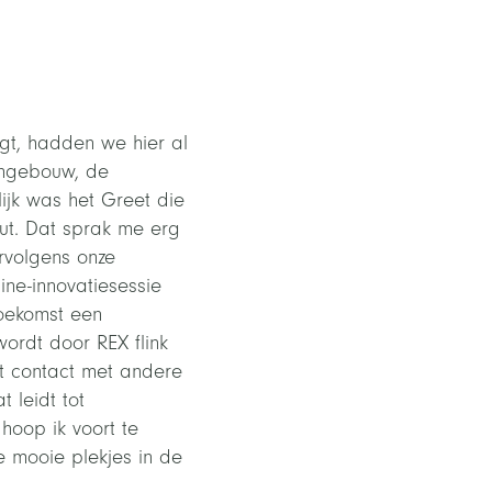
gt, hadden we hier al
engebouw, de
ijk was het Greet die
ut. Dat sprak me erg
rvolgens onze
e-innovatiesessie
toekomst een
ordt door REX flink
het contact met andere
 leidt tot
hoop ik voort te
e mooie plekjes in de