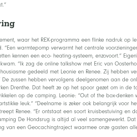
t.”
ving
ement, waar het REX-programma een flinke nadruk op le
old. “Een warmtepomp verwarmt het centrale voorziening
tten kennen een eco- heating-systeem, enzovoort.” Eigenl
kwam. “Ik zag de online talkshow met Eric van Oosterho
thousiasme gedeeld met Leonie en Renee. Zij hebben ve
De zussen hebben vervolgens deelgenomen aan de onlin
rken Drenthe. Dat heeft ze op het spoor gezet om in de 
kkelen op de camping. Leonie: “Out of the box-denken w
artstikke leuk.” “Deelname is zeker ook belangrijk voor 
eept Renee. “Er ontstaat een soort kruisbestuiving en dat
ping De Hondsrug is altijd al veel samengewerkt. Dat 
ling van een Geocachingtraject waarmee onze gasten all