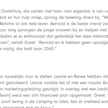
 Oosterhuis, die samen met haar man eigenaar is van 
erd en hun hulp inriep, sprong de tweeling direct bij. “
Reitsma al ons hele leven. Aernold is de beste vriend va
 jaar lang sprongen de jonge vrouwen bij en hielpen me
eden ze zo enthousiast dat geleidelijk het idee ontston
oen”, vertelt Greet. “Aernold en ik hebben geen opvolg
e nodig, die leidt naar 2040.”
s nauwelijks voor te stellen: Leonie en Renee hebben all
t gestudeerd. Leonie rondde het af met een master Bus
n marketingopleiding gevolgd. In overleg met een bedri
 Team) werd een slim financieel plan opgemaakt. Greet:
soort lening in de camping te laten, kan er snelheid w
n afgerekend met de fiscus.”