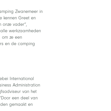
camping Zwanemeer in
We kennen Greet en
n onze vader”,
t alle werkzaamheden
d om ze een
ers en de camping
ebei International
iness Administration
jfsadviseur van het
 “Door een deel van
orden gemaakt en