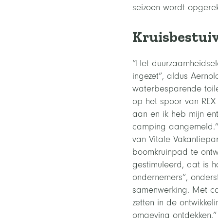
seizoen wordt opgerek
Kruisbestui
“Het duurzaamheidsel
ingezet”, aldus Aern
waterbesparende toile
op het spoor van REX 
aan en ik heb mijn en
camping aangemeld.” 
van Vitale Vakantiepa
boomkruinpad te ontwi
gestimuleerd, dat is h
ondernemers”, onderstr
samenwerking. Met cam
zetten in de ontwikke
omgeving ontdekken.”