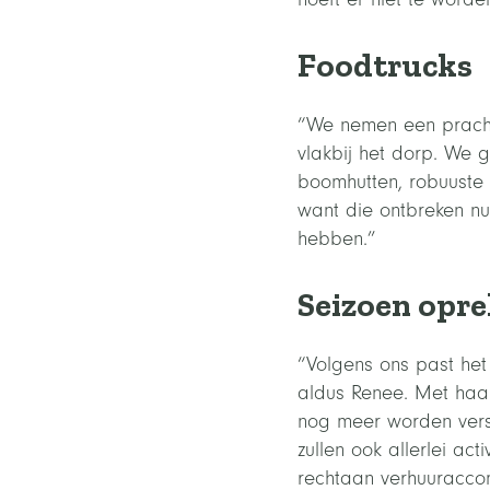
Foodtrucks
“We nemen een prachti
vlakbij het dorp. We 
boomhutten, robuuste 
want die ontbreken nu 
hebben.”
Seizoen opr
“Volgens ons past he
aldus Renee. Met haar 
nog meer worden verst
zullen ook allerlei ac
rechtaan verhuuraccom