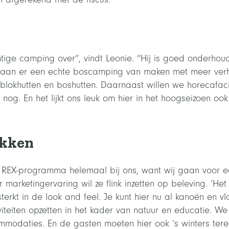
ge camping over”, vindt Leonie. “Hij is goed onderhoude
gaan er een echte boscamping van maken met meer verhu
blokhutten en boshutten. Daarnaast willen we horecafacil
nog. En het lijkt ons leuk om hier in het hoogseizoen ook
ekken
t REX-programma helemaal bij ons, want wij gaan voor e
marketingervaring wil ze flink inzetten op beleving. ‘Het
erkt in de look and feel. Je kunt hier nu al kanoën en v
tiviteiten opzetten in het kader van natuur en educatie. We
modaties. En de gasten moeten hier ook ’s winters tere