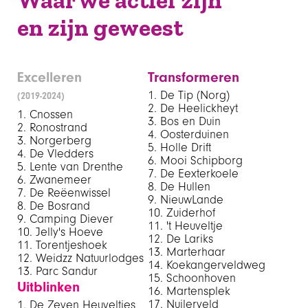
en zijn geweest
Excelleren
Transformeren
De Tip (Norg)
(2019-2024)
De Heelickheyt
Cnossen
Bos en Duin
Ronostrand
Oosterduinen
Norgerberg
Holle Drift
De Vledders
Mooi Schipborg
Lente van Drenthe
De Eexterkoele
Zwanemeer
De Hullen
De Reëenwissel
NieuwLande
De Bosrand
Zuiderhof
Camping Diever
't Heuveltje
Jelly's Hoeve
De Lariks
Torentjeshoek
Marterhaar
Weidzz Natuurlodges
Koekangerveldweg
Parc Sandur
Schoonhoven
Uitblinken
Martensplek
Nuilerveld
De Zeven Heuveltjes