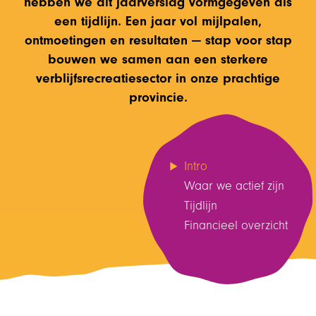
hebben we dit jaarverslag vormgegeven als
een tijdlijn. Een jaar vol mijlpalen,
ontmoetingen en resultaten — stap voor stap
bouwen we samen aan een sterkere
verblijfsrecreatiesector in onze prachtige
provincie.
Intro
Waar we actief zijn
Tijdlijn
Financieel overzicht