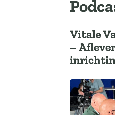
Podca
Vitale V
– Afleve
inrichti