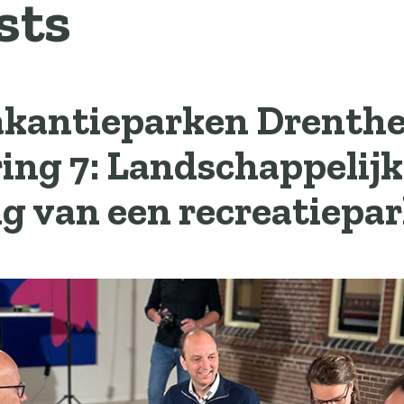
sts
akantieparken Drenthe
ring 7: Landschappelij
ng van een recreatiepa