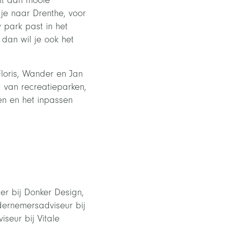
it aan mooie
je naar Drenthe, voor
 park past in het
 dan wil je ook het
loris, Wander en Jan
g van recreatieparken,
en en het inpassen
er bij Donker Design,
dernemersadviseur bij
seur bij Vitale