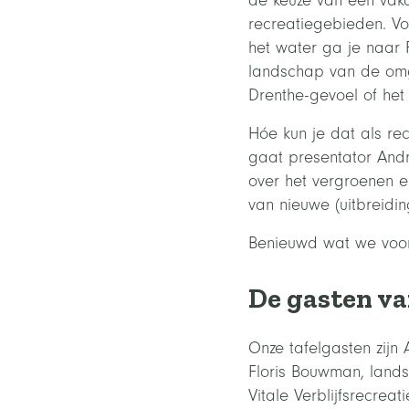
de keuze van een vak
recreatiegebieden. Vo
het water ga je naar 
landschap van de omge
Drenthe-gevoel of het
Hóe kun je dat als re
gaat presentator Andr
over het vergroenen e
van nieuwe (uitbreidi
Benieuwd wat we voor 
De gasten va
Onze tafelgasten zijn
Floris Bouwman, land
Vitale Verblijfsrecre