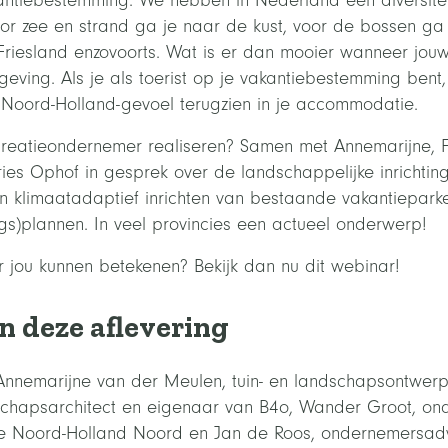
antiebestemming. We hebben in Nederland een diversite
or zee en strand ga je naar de kust, voor de bossen ga 
Friesland enzovoorts. Wat is er dan mooier wanneer jouw
ving. Als je als toerist op je vakantiebestemming bent,
 Noord-Holland-gevoel terugzien in je accommodatie.
creatieondernemer realiseren? Samen met Annemarijne, F
ies Ophof in gesprek over de landschappelijke inrichtin
n klimaatadaptief inrichten van bestaande vakantiepark
ngs)plannen. In veel provincies een actueel onderwerp!
jou kunnen betekenen? Bekijk dan nu dit webinar!
n deze aflevering
 Annemarijne van der Meulen, tuin- en landschapsontwerp
schapsarchitect en eigenaar van B4o, Wander Groot, on
atie Noord-Holland Noord en Jan de Roos, ondernemersadvi