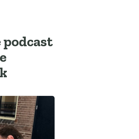
 podcast
ke
rk