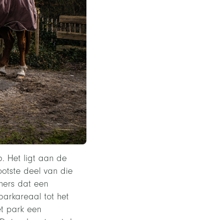
p. Het ligt aan de
otste deel van die
ners dat een
arkareaal tot het
et park een