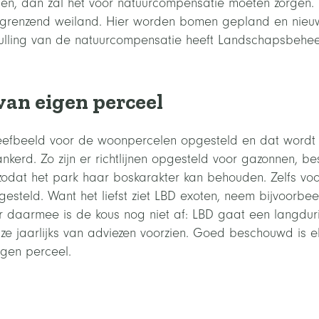
en, dan zal het voor natuurcompensatie moeten zorgen.
renzend weiland. Hier worden bomen gepland en nieuw
vulling van de natuurcompensatie heeft Landschapsbehee
an eigen perceel
eefbeeld voor de woonpercelen opgesteld en dat wordt z
erd. Zo zijn er richtlijnen opgesteld voor gazonnen, best
zodat het park haar boskarakter kan behouden. Zelfs voo
esteld. Want het liefst ziet LBD exoten, neem bijvoorbeel
 daarmee is de kous nog niet af: LBD gaat een langdur
e jaarlijks van adviezen voorzien. Goed beschouwd is e
igen perceel.