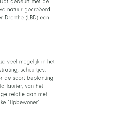
 Dat gebeurt met de
e natuur gecreëerd.
r Drenthe (LBD) een
o veel mogelijk in het
rating, schuurtjes,
r de soort beplanting
d laurier, van het
ige relatie aan met
lke ‘Tipbewoner’