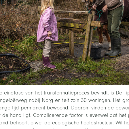
e eindfase van het transformatieproces bevindt, is De Ti
geloërweg nabij Norg en telt zo’n 30 woningen. Het gro
lange tijd permanent bewoond. Daarom vinden de bewo
e hand ligt. Complicerende factor is evenwel dat het p
nd behoort, ofwel de ecologische hoofdstructuur. Wil h