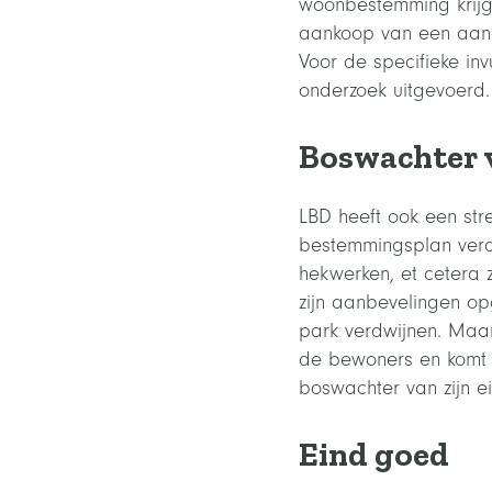
woonbestemming krijg
aankoop van een aang
Voor de specifieke in
onderzoek uitgevoerd.
Boswachter v
LBD heeft ook een str
bestemmingsplan verank
hekwerken, et cetera 
zijn aanbevelingen opg
park verdwijnen. Maar
de bewoners en komt z
boswachter van zijn e
Eind goed