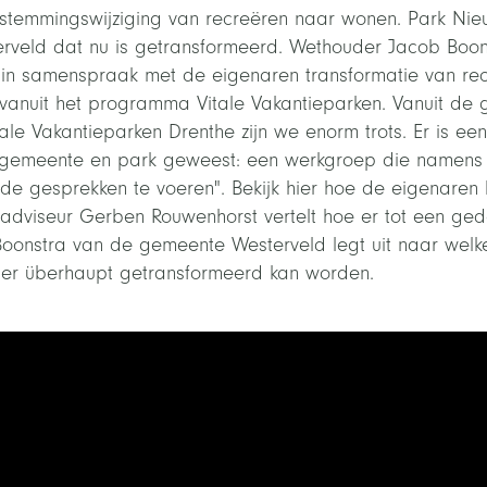
stemmingswijziging van recreëren naar wonen. Park Nieu
erveld dat nu is getransformeerd. Wethouder Jacob Boons
in samenspraak met de eigenaren transformatie van re
 vanuit het programma Vitale Vakantieparken. Vanuit de
le Vakantieparken Drenthe zijn we enorm trots. Er is e
gemeente en park geweest: een werkgroep die namens 
e gesprekken te voeren". Bekijk hier hoe de eigenaren 
eadviseur Gerben Rouwenhorst vertelt hoe er tot een g
oonstra van de gemeente Westerveld legt uit naar welk
er überhaupt getransformeerd kan worden.